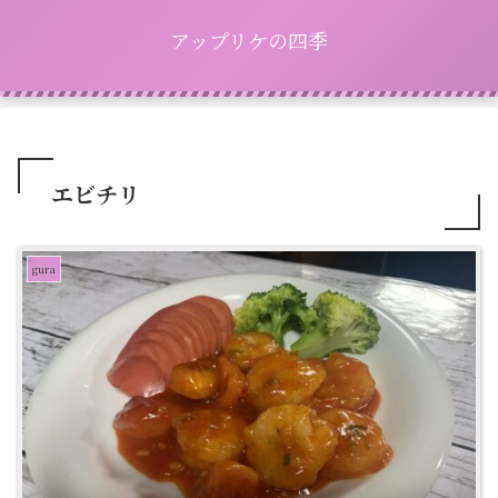
アップリケの四季
エビチリ
gura