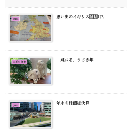
思い出のイギリス🇬🇧1話
gura
「跳ねる」うさぎ年
四季の行事
年末の株価総決算
gura