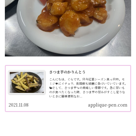
さつま芋のかりんとう
こんにちは、ぐらです。只今紅葉シーズン真っ只中。モ
ミジ🍁にイチョウ、街路樹も綺麗に色づいていています。
🐿そして、さつま芋🍠の美味しい季節です。急に甘いも
のが食べたくなった時，さつま芋の甘みがすこし足りな
いときに簡単便利なお...
2021.11.08
applique-pen.com