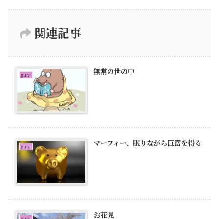
関連記事
無常の世の中
gura
マーフィー、眠りながら巨富を得る
gura
お花見
gura