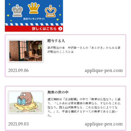
贈与する人
宮沢賢治の本 中沢新一さんの「あとがき」からみる宮
沢賢治のこころとは
2021.09.06
applique-pen.com
無常の世の中
道元禅師は『正法眼蔵』の中で「無常は仏性なり」と語
り、「しかあれば草木叢林の無常なる、すなわちこれ仏
性なり。国土山河無常なる、これ仏性なるによりてな
り。」と、宇宙を構成するすべてが無常であると説い
た。
2021.09.03
applique-pen.com