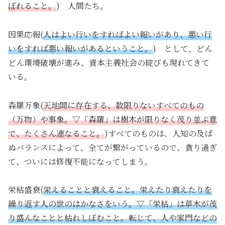
ぼれること。
) 人間たち。
因果応報(
人はよい行いをすればよい報いがあり、悪い行
いをすれば悪い報いがあるということ。
) として，どん
どん環境破壊が進み、資本主義社会の綻びも現れてきて
いる。
森羅万象(
天地間に存在する、数限りないすべてのもの
（万物）や事象。▽「森羅」は樹木が限りなく茂り並ぶ意
で、たくさん連なること。
)すべてのものは、人知の及ば
ぬバランスによって、全てが繋がっているので、貪り過ぎ
て、ついには修復不能になってしまう。
栄枯盛衰(
栄えることと衰えること。栄えたり衰えたりを
繰り返す人の世のはかなさをいう。▽「栄枯」は草木が茂
り盛んなことと枯れしぼむこと。転じて、人や家門などの