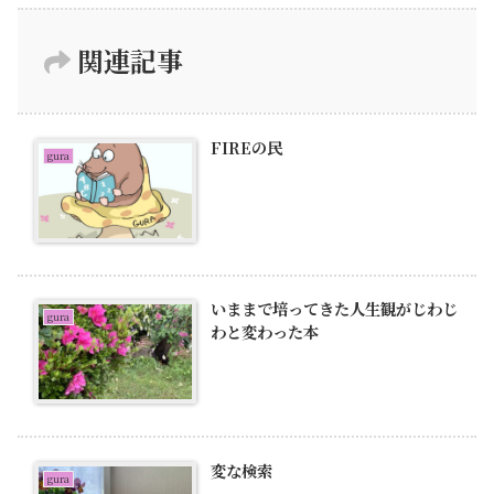
関連記事
FIREの民
gura
いままで培ってきた人生観がじわじ
gura
わと変わった本
変な検索
gura