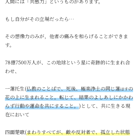
人間には「共感力」というものがあります。
もし自分がその立場だったら…
その想像力のみが，他者の痛みを和らげることができま
す。
78億7500万人が、この地球という星に奇跡的に生まれ合
わせ、
一蓮托生(
仏教のことばで、死後、極楽浄土の同じ蓮
の
はす
花の上に生まれること。転じて、結果のよしあしにかかわ
らず行動や運命を共にすること。
)として、共に生きる現
在において
四面楚歌(
まわりすべてが、敵や反対者で、孤立した状態