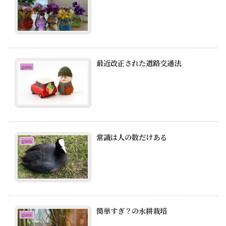
最近改正された道路交通法
gura
常識は人の数だけある
gura
簡単すぎ？の水耕栽培
gura