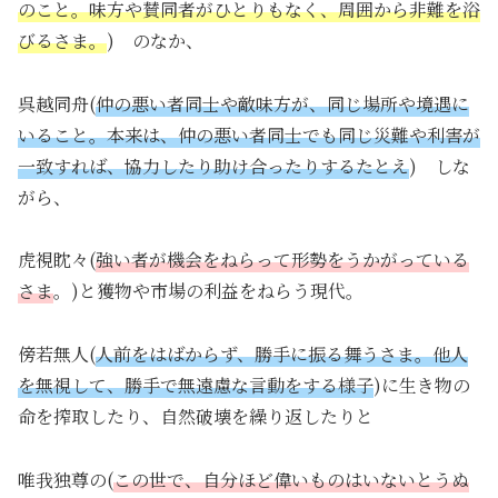
のこと。味方や賛同者がひとりもなく、周囲から非難を浴
びるさま。
) のなか、
呉越同舟(
仲の悪い者同士や敵味方が、同じ場所や境遇に
いること。本来は、仲の悪い者同士でも同じ災難や利害が
一致すれば、協力したり助け合ったりするたとえ
) しな
がら、
虎視眈々(
強い者が機会をねらって形勢をうかがっている
さま
。)と獲物や市場の利益をねらう現代。
傍若無人(
人前をはばからず、勝手に振る舞うさま。他人
を無視して、勝手で無遠慮な言動をする様子
)に生き物の
命を搾取したり、自然破壊を繰り返したりと
唯我独尊の(
この世で、自分ほど偉いものはいないとうぬ