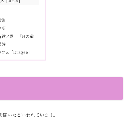
次
散策
拝所
蒼猴ノ巻 「月の道」
漢詩
フェ「Dragee」
を開いたといわれています。