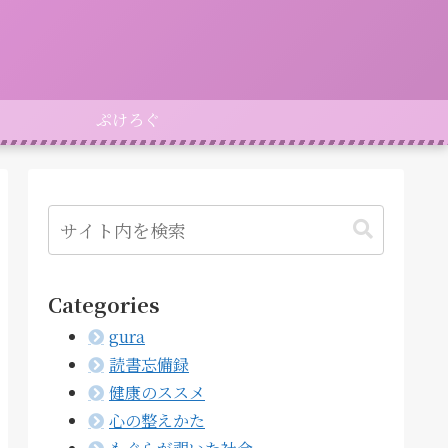
ぷけろぐ
Categories
gura
読書忘備録
健康のススメ
心の整えかた