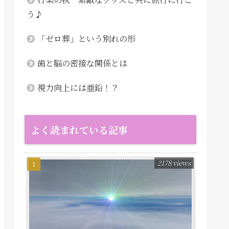
う♪
「ゼロ葬」という別れの形
歯と脳の密接な関係とは
視力向上には亜鉛！？
よく読まれている記事
2178 views