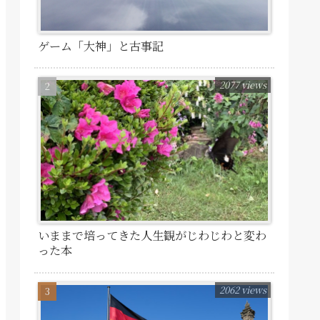
ゲーム「大神」と古事記
2077 views
いままで培ってきた人生観がじわじわと変わ
った本
2062 views