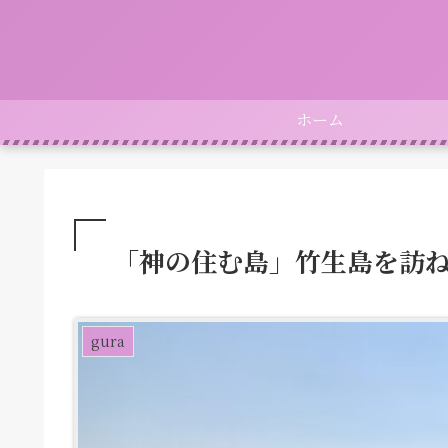
ホーム
「神の住む島」竹生島を訪
gura