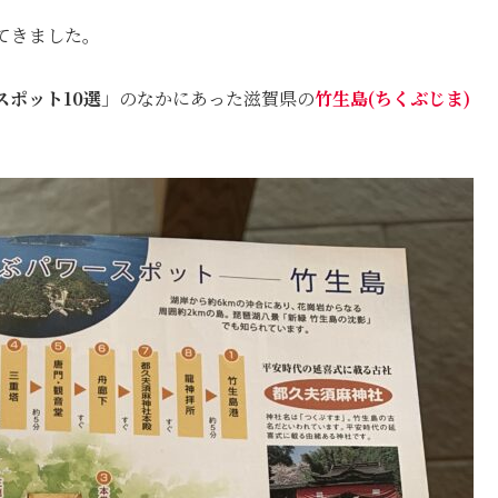
てきました。
ポット10選
」のなかにあった滋賀県の
竹生島(ちくぶじま)