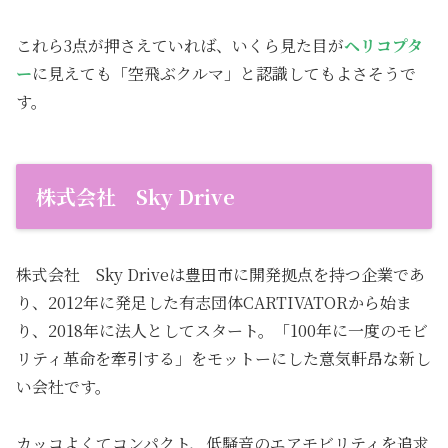
これら3点が押さえていれば、いくら見た目が
ヘリコプタ
ー
に見えても「空飛ぶクルマ」と認識してもよさそうで
す。
株式会社 Sky Drive
株式会社 Sky Driveは豊田市に開発拠点を持つ企業であ
り、2012年に発足した有志団体CARTIVATORから始ま
り、2018年に法人としてスタート。「100年に一度のモビ
リティ革命を牽引する」をモットーにした意気軒昂な新し
い会社です。
カッコよくてコンパクト、低騒音のエアモビリティを追求