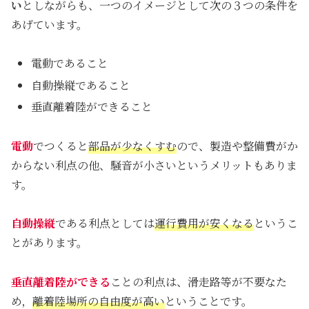
い
としながらも、一つのイメージとして次の３つの条件を
あげています。
電動であること
自動操縦であること
垂直離着陸ができること
電動
でつくると
部品が少なくすむ
ので、製造や整備費がか
からない利点の他、騒音が小さいというメリットもありま
す。
自動操縦
である利点としては
運行費用が安くなる
というこ
とがあります。
垂直離着陸ができる
ことの利点は、滑走路等が不要なた
め，
離着陸場所の自由度が高い
ということです。