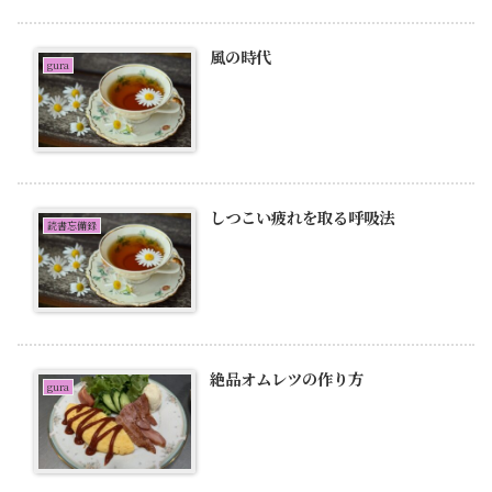
風の時代
gura
しつこい疲れを取る呼吸法
読書忘備録
絶品オムレツの作り方
gura