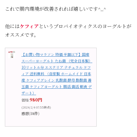
これで腸内環境が改善されれば嬉しいです^_^
他には
ケフィア
というプロバイオティクスのヨーグルトが
オススメです。
【お買い物マラソン 特価 半額以下】国産
スーパーヨーグルト たね菌 （完全日本製）
10リットル分 エステリア ナチュラル ケフ
ィア 送料無料 （自家製 ホームメイド 日本
産 ケフィアグレイン 乳酸菌 酵母 酢酸菌 善
玉菌 ケフィアヨーグルト 腸活 菌活 朝食 デ
ザート）
980円
価格:
(2024/2/4 07:55時点)
感想(18件)