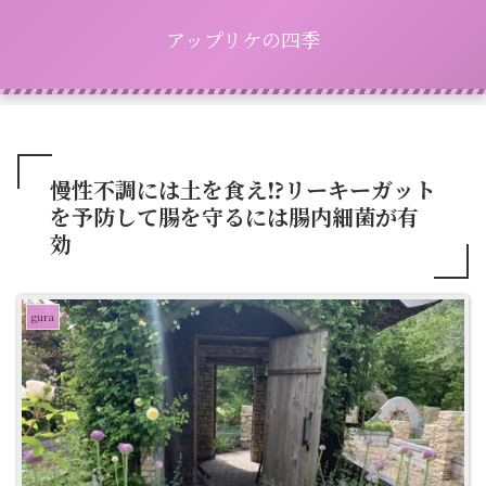
アップリケの四季
慢性不調には土を食え⁉︎リーキーガット
を予防して腸を守るには腸内細菌が有
効
gura