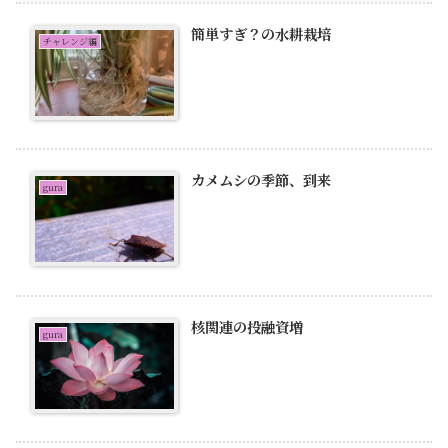
簡単すぎ？の水耕栽培
チャレンジ編
カメムシの季節、到来
gura
核関連の投融資増
gura