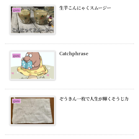
生芋こんにゃくスムージー
gura
Catchphrase
gura
ぞうきん一枚で人生が輝くそうじ力
gura