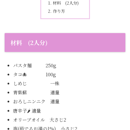
材料 (2人分)
作り方
材料 (2人分)
パスタ麺 250g
タコ🐙 100g
しめじ 一株
青紫蘇 適量
おろしニンニク 適量
唐辛子🌶 適量
オリーブオイル 大さじ2
塩(茹でるお湯の1%) 小さじ2