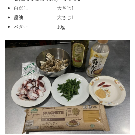
白だし 大さじ1
醤油 大さじ1
バター 10g