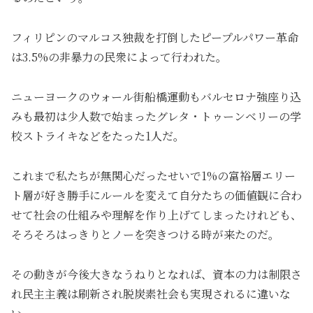
フィリピンのマルコス独裁を打倒したピープルパワー革命
は3.5%の非暴力の民衆によって行われた。
ニューヨークのウォール街船橋運動もバルセロナ強座り込
みも最初は少人数で始まったグレタ・トゥーンベリーの学
校ストライキなどをたった1人だ。
これまで私たちが無関心だったせいで1%の富裕層エリー
ト層が好き勝手にルールを変えて自分たちの価値観に合わ
せて社会の仕組みや理解を作り上げてしまったけれども、
そろそろはっきりとノーを突きつける時が来たのだ。
その動きが今後大きなうねりとなれば、資本の力は制限さ
れ民主主義は刷新され脱炭素社会も実現されるに違いな