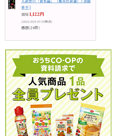
人新世の「資本論」 （集英社新書） [ 斎藤
幸平 ]
1,122円
価格:
(2021/10/9 07:35時点)
感想(24件)