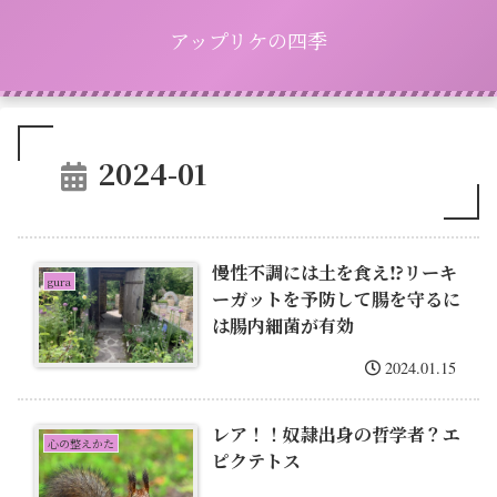
アップリケの四季
2024-01
慢性不調には土を食え⁉︎リーキ
gura
ーガットを予防して腸を守るに
は腸内細菌が有効
2024.01.15
レア！！奴隷出身の哲学者？エ
心の整えかた
ピクテトス