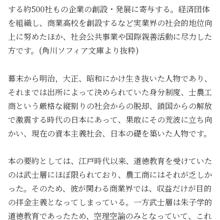
する約500社もの企業の創設・発展に寄与する。経済団体
を組織し、商業高校を創設するなど実業界の社会的地位向
上に努めたほか、社会公共事業や国際親善活動に尽力した
方です。(角川ソフィア文庫より抜粋)
幕末から明治，大正、昭和にかけ生き抜いた人物であり、
それまでは出所によって決められていた身分制度、士農工
商という厳格な縦割りの社会からの脱却、鎖国からの解放
で激震する時代の日本にあって、果敢にその荒波に立ち向
かい、現在の資本主義社会、日本の礎を築いた人物です。
本の要約としては、江戸時代以来、道徳教育を受けていた
のは武士層にほぼ限られており、農工商にはそれが乏しか
った。そのため、彼が関わる商業界では、収益だけが目的
の拝金主義となってしまっている。一方武士層は朱子学的
道徳教育であったため、空理空論のみとなっていて、これ