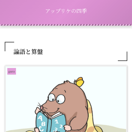
アップリケの四季
論語と算盤
gura