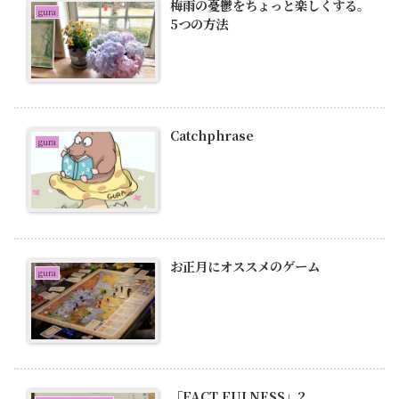
梅雨の憂鬱をちょっと楽しくする。
gura
5つの方法
Catchphrase
gura
お正月にオススメのゲーム
gura
「FACT FULNESS」2