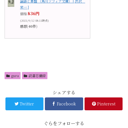
論語と算盤 （角川ソフィア文庫） [ 渋沢
栄一 ]
836円
価格:
(2021/9/12 08:11時点)
感想(40件)
gura
読書忘備録
シェアする
Twitter
Facebook
Pinterest
ぐらをフォローする