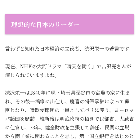
理想的な日本のリーダー
言わずと知れた日本経済の立役者、渋沢栄一の著書です。
現在、NHKの大河ドラマ「晴天を衝く」で吉沢亮さんが
演じられていますよね。
渋沢栄一は1840年に現・埼玉県深谷市の富農の家に生ま
れ、その後一橋家に出仕し、慶喜の将軍承継によって幕
臣となり、遣欧使節団の一員としてパリに渡り、ヨーロッ
パ諸国を歴訪。維新後は明治政府の招きで民部省、大蔵省
に仕官し、73年、健全財政を主張して辞任。民間の立場
から商工業に関わることを志し、第一国立銀行をはじめと