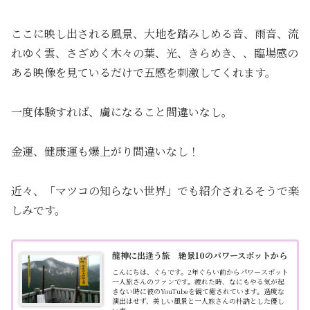
ここに映し出される風景、大地を踏みしめる音、雨音、流
れゆく雲、さざめく木々の葉、光、きらめき、、臨場感の
ある映像を見ているだけで五感を刺激してくれます。
一度体験すれば、虜になること間違いなし。
金運、健康運も爆上がり間違いなし！
近々、「マツコの知らない世界」でも紹介されるそうで楽
しみです。
龍神に出逢う旅 絶景10のパワースポットから
こんにちは、ぐらです。2年ぐらい前からパワースポット
一人旅さんのファンです。疲れた時、なにもやる気が起
きない時に彼のYouTubeを観て癒されています。過度な
演出はせず、美しい風景と一人旅さんの朴訥とした優し