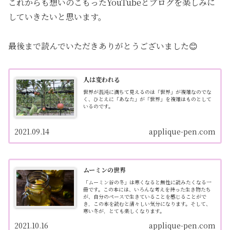
これからも想いのこもったYouTubeとブログを楽しみに
していきたいと思います。
最後まで読んでいただきありがとうございました😊
人は変われる
世界が混沌に満ちて見えるのは「世界」が複雑なのでな
く、ひとえに「あなた」が「世界」を複雑はものとして
いるのです。
2021.09.14
applique-pen.com
ムーミンの世界
「ムーミン谷の冬」は寒くなると無性に読みたくなる一
冊です。この本には、いろんな考えを持った生き物たち
が、自分のペースで生きていることを感じることがで
き，この本を読むと清々しい気分になります。そして、
寒い冬が，とても楽しくなります。
2021.10.16
applique-pen.com