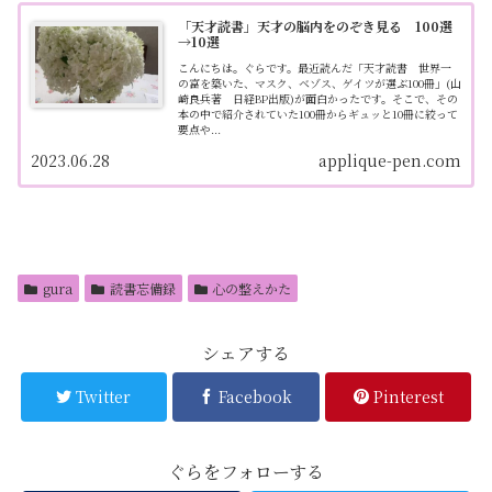
「天才読書」天才の脳内をのぞき見る 100選
→10選
こんにちは。ぐらです。最近読んだ「天才読書 世界一
の富を築いた、マスク、ベゾス、ゲイツが選ぶ100冊」(山
崎良兵著 日経BP出版)が面白かったです。そこで、その
本の中で紹介されていた100冊からギュッと10冊に絞って
要点や...
2023.06.28
applique-pen.com
gura
読書忘備録
心の整えかた
シェアする
Twitter
Facebook
Pinterest
ぐらをフォローする