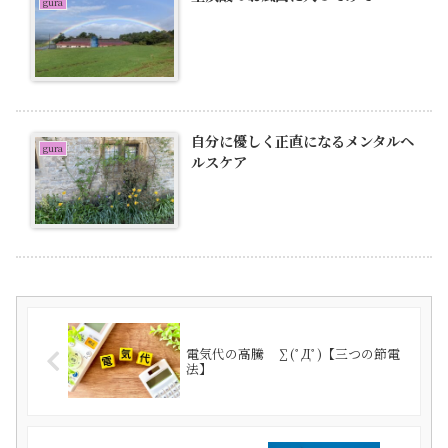
gura
自分に優しく正直になるメンタルヘ
gura
ルスケア
電気代の高騰 ∑(ﾟДﾟ)【三つの節電
法】