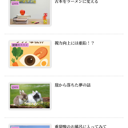
古本をラーメンに変える
gura
視力向上には亜鉛！？
健康のススメ
崖から落ちた夢の話
gura
重炭酸のお風呂に入ってみて