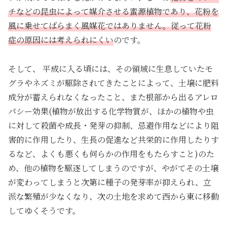
チなどの昆虫によって媒介させる蜜源植物であり、花粉を
風に乗せてばらまく風媒花ではありません。従って花粉
症の原因には考えられにくい
のです。
そして、 平成に入る頃には、その領域に生息していたモ
グラやネズミが駆除されてきたことによって、土壌に肥料
成分が蓄えられなくなったこと、また根部から出るアレロ
パシー効果(植物が放出する化学物質が、ほかの植物や虫
に対して殺菌や成長・発芽の抑制、忌避作用などにより阻
害的に作用したり、生長の促進など共栄的に作用したりす
るなど、よくも悪くも何らかの作用をもたらすこと)のた
め、他の植物を駆逐してしまうのですが、やがてその土壌
が変わってしまうと次第に種子の発芽率が抑えられ、立
派な繁殖が少なくなり、次の土地を求めて西から東に移動
してゆくそうです。