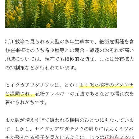
河川敷等で見られる大型の多年生草本で、絶滅危惧種を含
む在来植物のうち希少種等との競合・駆逐のおそれが高い
地域については、現在でも積極的な防除、または分布拡大
の抑制策などが行われています。
セイタカアワダチソウは、とかく
よく似た植物のブタクサ
と混同され、
花粉アレルギーの元凶であるなどの濡れ衣を
着せられがちです。
また数が増えすぎて嫌われる植物のひとつにもなっていま
す。しかし、セイタカアワダチソウの周りにはよくミツバ
チか飛んでる様子を見かけるように、じつは
花粉をミツバ