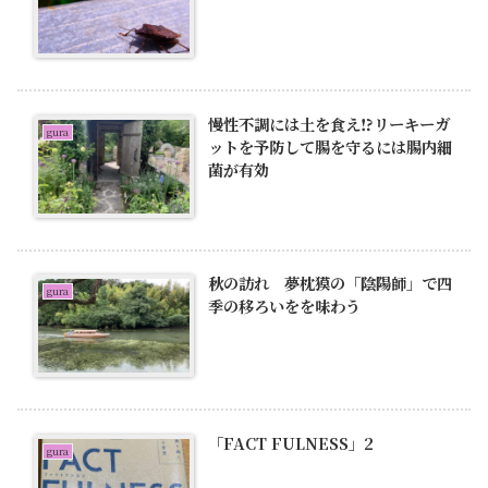
慢性不調には土を食え⁉︎リーキーガ
gura
ットを予防して腸を守るには腸内細
菌が有効
秋の訪れ 夢枕獏の「陰陽師」で四
gura
季の移ろいをを味わう
「FACT FULNESS」2
gura