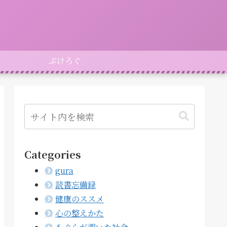
ぷけろぐ
Categories
gura
読書忘備録
健康のススメ
心の整えかた