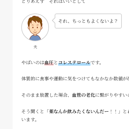
とりあえず それはいいとして
それ、ちっともよくないよ？
夫
やばいのは
血圧
と
コレステロール
です。
体質的に食事や運動に気をつけてもなかなか数値が
そのまま放置した場合、
血管の老化
に繋がりやすい
そう聞くと「
薬なんか飲みたくないんだー
！！」と
います。