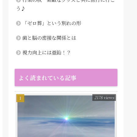
う♪
「ゼロ葬」という別れの形
歯と脳の密接な関係とは
視力向上には亜鉛！？
よく読まれている記事
2178 views