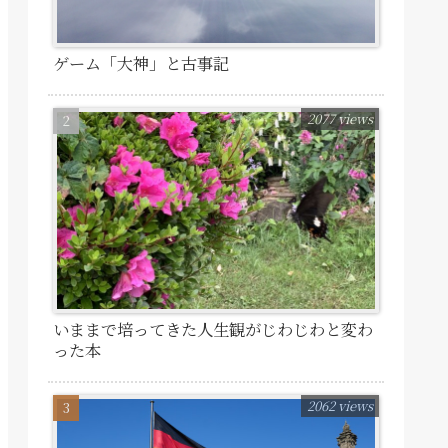
ゲーム「大神」と古事記
2077 views
いままで培ってきた人生観がじわじわと変わ
った本
2062 views