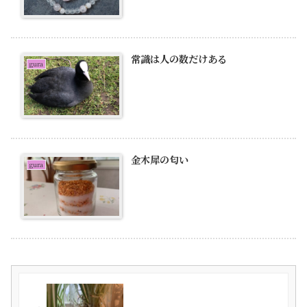
常識は人の数だけある
gura
金木犀の匂い
gura