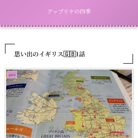
アップリケの四季
思い出のイギリス🇬🇧1話
gura