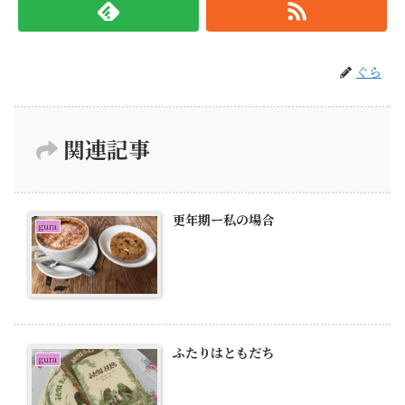
ぐら
関連記事
更年期ー私の場合
gura
ふたりはともだち
gura