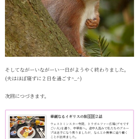
そしてながーいながーい一日がようやく終わりました。
(夫はほぼ寝ずに２日を過ごす^_^)
次回につづきます。
華麗なるイギリスの旅🇬🇧２話
ウェストミンスター寺院、トラガルファー広場(デモです
ごい人)を通り、中華街へ。途中人混みで私たちのグルー
プは迷子になり焦りましたが，なんとか無事に辿り着く
ことが出来ました。