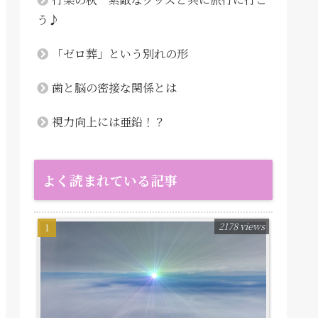
う♪
「ゼロ葬」という別れの形
歯と脳の密接な関係とは
視力向上には亜鉛！？
よく読まれている記事
2178 views