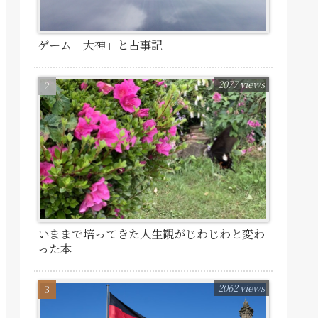
ゲーム「大神」と古事記
2077 views
いままで培ってきた人生観がじわじわと変わ
った本
2062 views