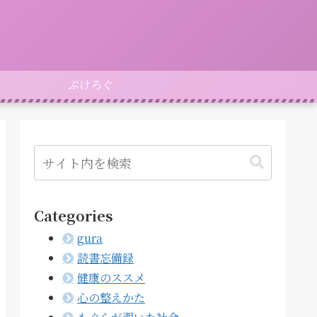
ぷけろぐ
Categories
gura
読書忘備録
健康のススメ
心の整えかた