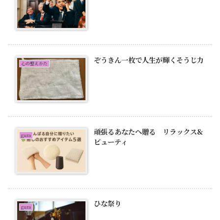
ぞうきん一枚で人生が輝くそうじ力
心の整えかた
頑張るあなたへ贈る リラックス&
gura
ビューティ
ひな祭り
gura