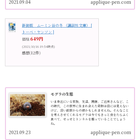
2021.09.04
applique-pen.com
新装版 ムーミン谷の冬 （講談社文庫） [
トーベ・ヤンソン ]
649円
価格:
(2021/10/16 19:54時点)
感想(12件)
モグラの生態
いま身近にいる家族，友達、同僚、ご近所さんなど、こ
の時代，この世界に生まれ会えた奇跡は目には見えない
けど、深い前世からの縁かもしれませんね。そんなこと
を考えさせてくれるモグラは今でもきっと虫をたらふく
食べて、せっせとトンネルを掘っていることでしょう
ね。
2021.09.23
applique-pen.com