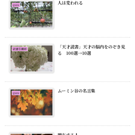
人は変われる
gura
「天才読書」天才の脳内をのぞき見
読書忘備録
る 100選→10選
ムーミン谷の名言集
gura
贈与する人