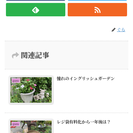
ぐら
関連記事
憧れのイングリッシュガーデン
gura
レジ袋有料化から一年後は？
gura